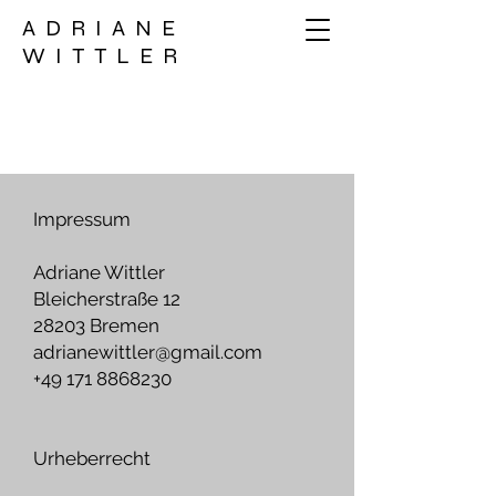
ADRIANE
WITTLER
Impressum
Adriane Wittler
Bleicherstraße 12
28203 Bremen
adrianewittler@gmail.com
+49 171 8868230
Urheberrecht